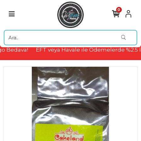
0
o Bedava!
EFT veya Havale ile Ödemelerde %2.5 İ