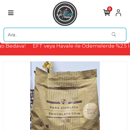
0
o Bedava!
EFT veya Havale ile Ödemelerde %2.5 İ