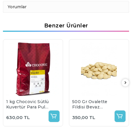
Yorumlar
Benzer Ürünler
1 kg Chocovic Sütlü
500 Gr Ovalette
Kuvertür Para Pul
Fildişi Beyaz
Çikolata %33 kakao
Kuvertür Para Pul
630,00 TL
350,00 TL
oranı (bölünmüş
Çikolata (%35)
olarak gönderilir)
çikolata