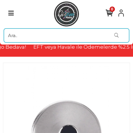
0
o Bedava!
EFT veya Havale ile Ödemelerde %2.5 İ