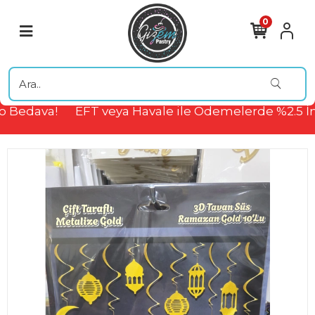
0
 Bedava!
EFT veya Havale ile Ödemelerde %2.5 İn