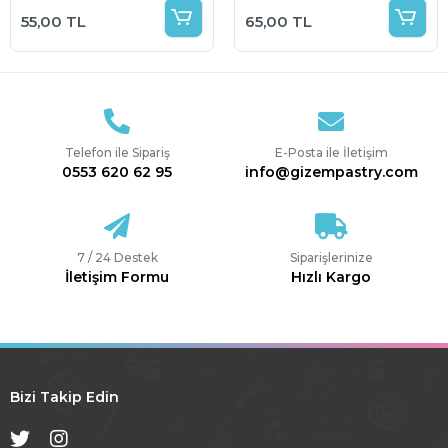
Pasta Üstü Süs 5 li
55,00 TL
65,00 TL
Paket
Telefon ile Sipariş
E-Posta ile İletişim
0553 620 62 95
info@gizempastry.com
7 / 24 Destek
Siparişlerinize
İletişim Formu
Hızlı Kargo
Bizi Takip Edin