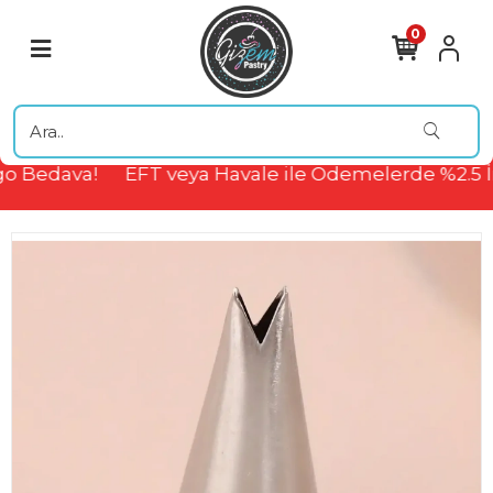
0
o Bedava!
EFT veya Havale ile Ödemelerde %2.5 İ