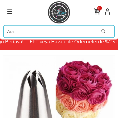
0
o Bedava!
EFT veya Havale ile Ödemelerde %2.5 İ