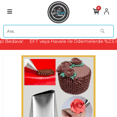
0
o Bedava!
EFT veya Havale ile Ödemelerde %2.5 İ