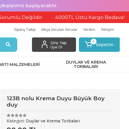
ışlarımız başlayacaktır.
u Değildir
4000TL Üstü Kargo Bedava!
EFT
Sipariş Takip
Sıkça Sorulan Sorular
Yardım
İletişim
0
Giriş Yap
Sepetim
Üye Ol
DUYLAR VE KREMA
ARTİ MALZEMELERİ
TORBALARI
123B nolu Krema Duyu Büyük Boy
duy
Kategori:
Duylar ve Krema Torbaları