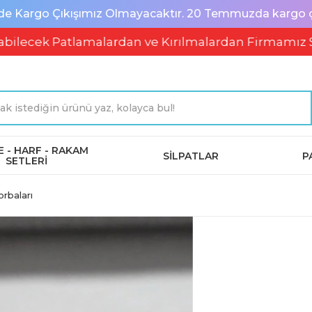
de Kargo Çıkışımız Olmayacaktır. 20 Temmuzda kargo çık
k Patlamalardan ve Kırılmalardan Firmamız Soruml
 - HARF - RAKAM
SİLPATLAR
P
SETLERİ
rbaları