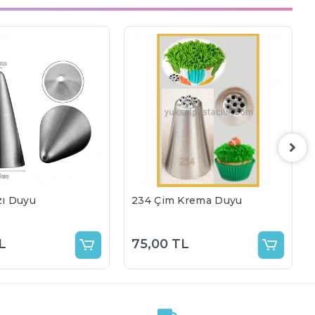
zı Duyu
234 Çim Krema Duyu
L
75,00 TL