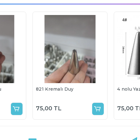
u
821 Kremalı Duy
4 nolu Ya
75,00 TL
75,00 T