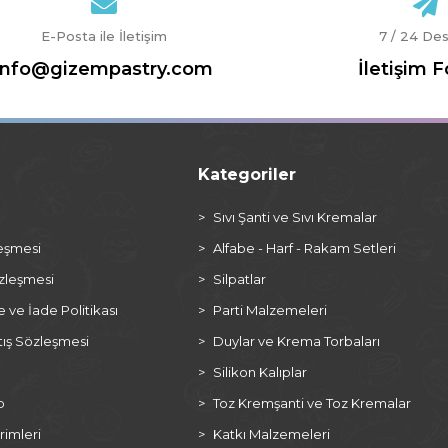
E-Posta ile İletişim
7 / 24 De
info@gizempastry.com
İletişim 
Kategoriler
a
Sıvı Şanti ve Sıvı Kremalar
leşmesi
Alfabe - Harf - Rakam Setleri
özleşmesi
Silpatlar
ve İade Politikası
Parti Malzemeleri
tış Sözleşmesi
Duylar ve Krema Torbaları
Silikon Kalıplar
p
Toz Kremşanti ve Toz Kremalar
rimleri
Katkı Malzemeleri