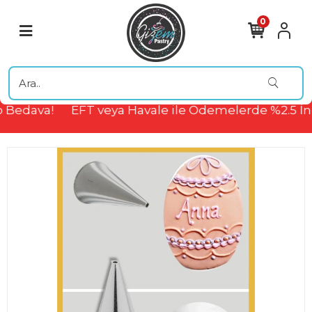
0
 Bedava!
EFT veya Havale ile Ödemelerde %2.5 İn