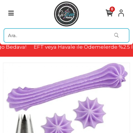
0
o Bedava!
EFT veya Havale ile Ödemelerde %2.5 İ