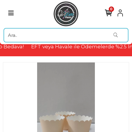
0
 Bedava!
EFT veya Havale ile Ödemelerde %2.5 İn