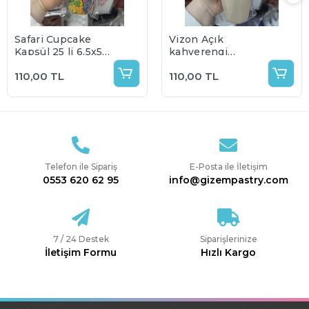
Safari Cupcake
Vizon Açık
Kapsül 25 li 6.5x5
kahverengi
cm
Cupcake Kapsül 25
110,00 TL
110,00 TL
li 6.5x5 cm
Telefon ile Sipariş
E-Posta ile İletişim
0553 620 62 95
info@gizempastry.com
7 / 24 Destek
Siparişlerinize
İletişim Formu
Hızlı Kargo